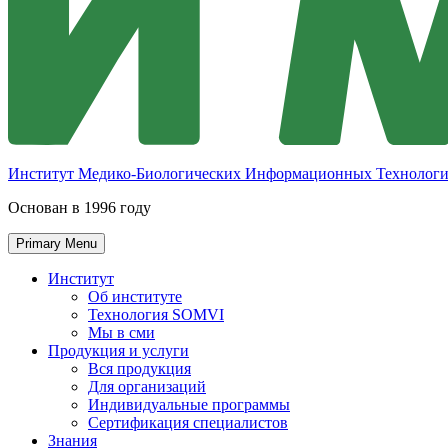
Институт Медико-Биологических Информационных Технолог
Основан в 1996 году
Primary Menu
Институт
Об институте
Технология SOMVI
Мы в сми
Продукция и услуги
Вся продукция
Для организаций
Индивидуальные программы
Сертификация специалистов
Знания